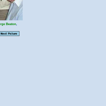
rge Beaton
,